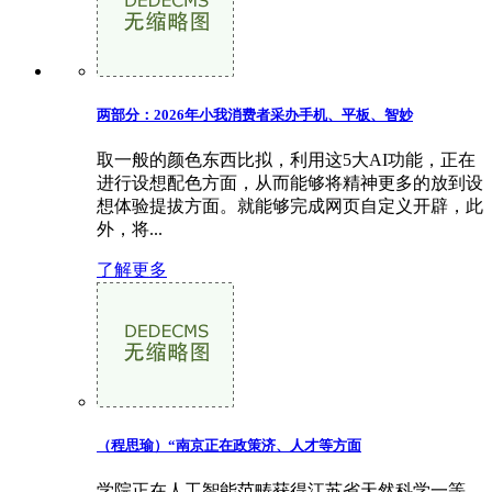
两部分：2026年小我消费者采办手机、平板、智妙
取一般的颜色东西比拟，利用这5大AI功能，正在
进行设想配色方面，从而能够将精神更多的放到设
想体验提拔方面。就能够完成网页自定义开辟，此
外，将...
了解更多
（程思瑜）“南京正在政策济、人才等方面
学院正在人工智能范畴获得江苏省天然科学一等、