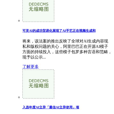
可灵AI的成功贸易化展现了AI手艺正在视频生成和
将来，该法案的推出反映了全球对AI生成内容现
私和版权问题的关心，阿里巴巴正在开源AI模子
方面的持续投入，这些模子包罗多种言语和范畴，
现予以公示...
了解更多
入选年度AI立异「最佳AI立异使用」项