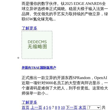
而是懂你的数字伙伴。钛2025 EDGE AWARDS全
球立异评选榜单正式揭晓。稳居大模子输入法第一
品牌。凭仗领先的手艺实力取持续的产物立异，绿
联65W氮化镓充电...
了解更多
并面向TRAE国际版用户
正式推出一款立异的开源东西SPRandom，OpenAI
近期一项针对9000名员工的大型查询拜访显示，一
个邀请码是难倒了大把人，到手价更低。这里给大
师保举一款小...
了解更多
首页
上一页
4
5
6
7
8
9
10
下一页
末页
共