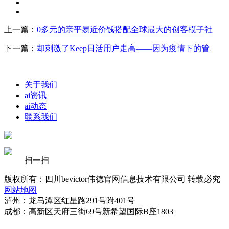
上一篇：
0多元的亲平易近价钱搭配全球最大的创客模子社
下一篇：
却刺激了Keep日活用户走高——因为疫情下的管
关于我们
ai资讯
ai动态
联系我们
扫一扫
版权所有：四川bevictor伟德官网信息技术有限公司 转载必究
网站地图
泸州：龙马潭区红星路291号附401号
成都：高新区天府三街69号新希望国际B座1803