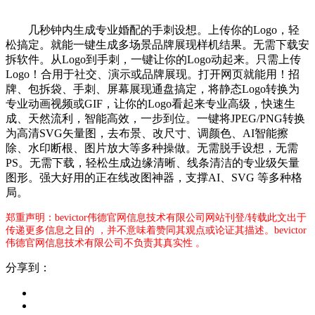
几秒钟内生成专业婚配的手刺设想。上传你的Logo，轻
松搞定。就能一键生成多场景品牌展现样机结果。无需下载安
拆软件。从Logo到手刺，一键让你的Logo动起来。只需上传
Logo！合用于社交、演示或品牌展现。打开网页就能用！招
牌、包拆袋、手刺、屏幕展现通盘搞定，将静态Logo转换为
专业动画视频或GIF，让你的Logo看起来专业高级，快速生
成、天然流利，智能高效，一步到位。一键将JPEG/PNG转换
为高清SVG矢量图，去布景、改尺寸、调颜色、AI智能擦
除、水印断根、图片放大等多种操做。无需脱手设想，无需
PS。无需下载，轻松生成边缘清晰、线条清洁的专业级矢量
图形。强大好用的正在线改图神器，支撑AI、SVG 等多种格
局。
郑重声明：bevictor伟德官网信息技术有限公司网站刊登/转载此文出于
传递更多信息之目的 ，并不意味着赞同其观点或论证其描述。bevictor
伟德官网信息技术有限公司不负责其真实性 。
分享到：