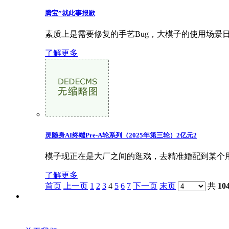
腾宝”就此事报歉
素质上是需要修复的手艺Bug，大模子的使用场景
了解更多
灵随身AI终端Pre-A轮系列（2025年第三轮）2亿元2
模子现正在是大厂之间的逛戏，去精准婚配到某个用户
了解更多
首页
上一页
1
2
3
4
5
6
7
下一页
末页
共
10