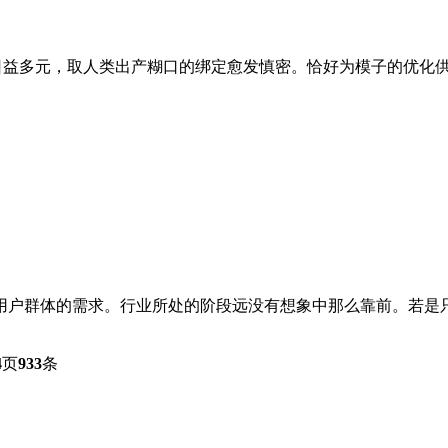
日益多元，取人类出产糊口的绑定愈发慎密。恰好为模子的优化供给
群体的需求。行业所处的阶段远没有想象中那么靠前。若是只要两
4
页
933
条