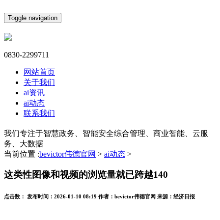
Toggle navigation
0830-2299711
网站首页
关于我们
ai资讯
ai动态
联系我们
我们专注于智慧政务、智能安全综合管理、商业智能、云服
务、大数据
当前位置 :
bevictor伟德官网
>
ai动态
>
这类性图像和视频的浏览量就已跨越140
点击数：
发布时间：
2026-01-10 08:19
作者：
bevictor伟德官网
来源：
经济日报