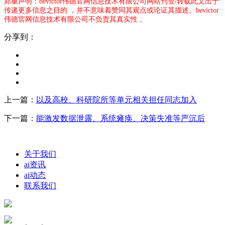
郑重声明：bevictor伟德官网信息技术有限公司网站刊登/转载此文出于
传递更多信息之目的 ，并不意味着赞同其观点或论证其描述。bevictor
伟德官网信息技术有限公司不负责其真实性 。
分享到：
上一篇：
以及高校、科研院所等单元相关担任同志加入
下一篇：
能激发数据泄露、系统瘫痪、决策失准等严沉后
关于我们
ai资讯
ai动态
联系我们